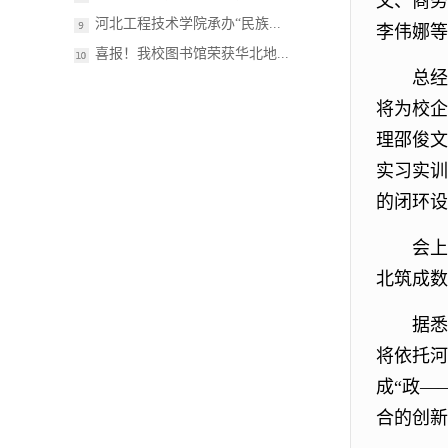
文、商务
河北工程技术学院承办“民族...
李伟娜等
喜报！我校图书馆荣获华北地...
总经
将为校企
理邵俊文
实习实训
的闭环设
会上
北筑成数
据悉
将依托河
成“政—
合的创新