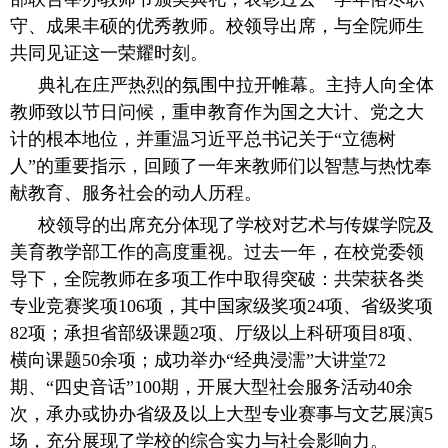
守、成果丰硕的优秀教师。校领导出席，与全院师生
共同见证这一荣耀时刻。
典礼在庄严热烈的氛围中拉开帷幕。主持人向全体
教师致以节日问候，重申教育作为国之大计、党之大
计的根本地位，并重温习近平总书记关于“立德树
人”的重要指示，回顾了一年来教师们以智慧与热忱奉
献教育、服务社会的动人历程。
校领导的出席充分体现了学校对艺术与传媒学院及
美育教学部工作的高度重视。过去一年，在校党委领
导下，全院教师在多项工作中取得突破：共荣获各类
专业竞赛奖项106项，其中国家级奖项24项、省级奖项
82项；承担省部级课题2项、厅级以上科研项目8项、
横向课题50余项；成功举办“经典浸濡”大讲堂72
期、“四史音话”100期，开展大型社会服务活动40余
次，承办或协办省级及以上大型专业赛事与文艺展演5
场，充分展现了学校的综合实力与社会影响力。