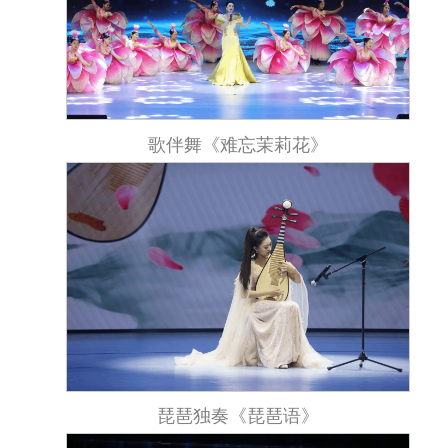
歌伴舞《难忘茉莉花》
琵琶独奏《琵琶语》