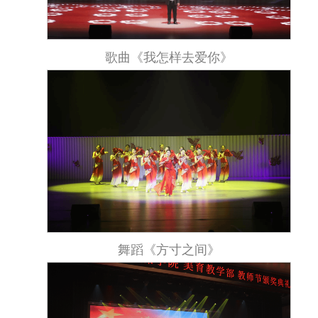
歌曲《我怎样去爱你》
舞蹈《方寸之间》