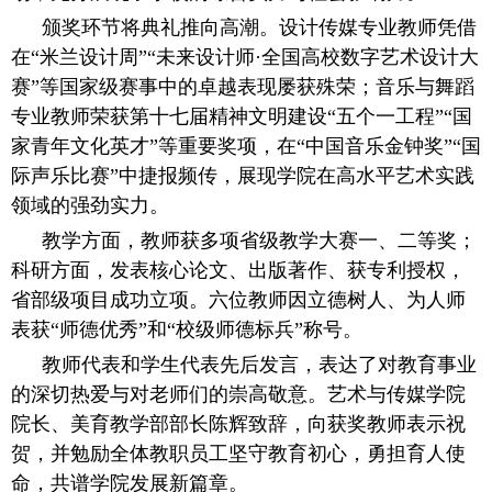
颁奖环节将典礼推向高潮。设计传媒专业教师凭借
在“米兰设计周”“未来设计师·全国高校数字艺术设计大
赛”等国家级赛事中的卓越表现屡获殊荣；音乐与舞蹈
专业教师荣获第十七届精神文明建设“五个一工程”“国
家青年文化英才”等重要奖项，在“中国音乐金钟奖”“国
际声乐比赛”中捷报频传，展现学院在高水平艺术实践
领域的强劲实力。
教学方面，教师获多项省级教学大赛一、二等奖；
科研方面，发表核心论文、出版著作、获专利授权，
省部级项目成功立项。六位教师因立德树人、为人师
表获“师德优秀”和“校级师德标兵”称号。
教师代表和学生代表先后发言，表达了对教育事业
的深切热爱与对老师们的崇高敬意。艺术与传媒学院
院长、美育教学部部长陈辉致辞，向获奖教师表示祝
贺，并勉励全体教职员工坚守教育初心，勇担育人使
命，共谱学院发展新篇章。