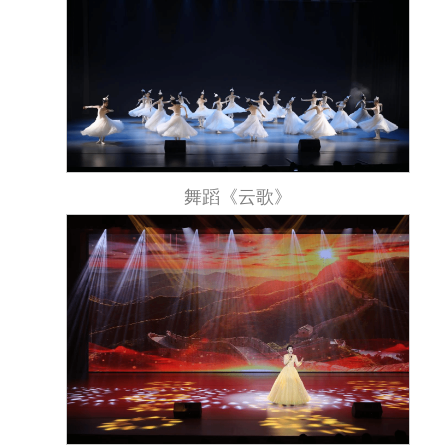
舞蹈《云歌》