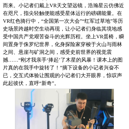
而来。小记者们戴上VR天文望远镜，浩瀚星云仿佛近
在咫尺，指尖轻触便能感受星体运行的磅礴能量。在
VR红色骑行中，“全国第一次大会”“红军过草地”等历
史场景跨越时空生动再现，让小记者们身临其境地感
受中国共产党艰苦奋斗的光辉历程。坐上VR蛋椅，瞬
间置身于侏罗纪世界，化身探险家穿梭于火山与雨林
之间、悬崖与矿洞之间，感受史前世界的视觉震
撼……“刚才我亲手‘捧起’了木星的风暴！课本上的图
片真的在我手中旋转了！”摘下设备的小记者兴奋不
已，交互式体验让围观的小记者们大开眼界，惊叹声
此起彼伏，直呼“新奇”。